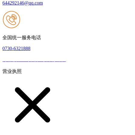
644292146@qq.com
全国统一服务电话
0730-6321888
网站建设：U乐国际·【中国】集团
|
网站地图
本网站支持IPV6
营业执照