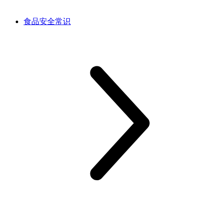
食品安全常识