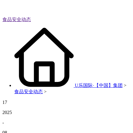
食品安全动态
U乐国际·【中国】集团
>
食品安全动态
>
17
2025
-
08