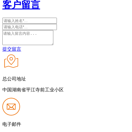
客户留言
提交留言
总公司地址
中国湖南省平江寺前工业小区
电子邮件