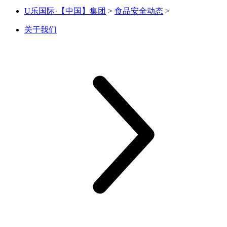
U乐国际·【中国】集团
>
食品安全动态
>
关于我们