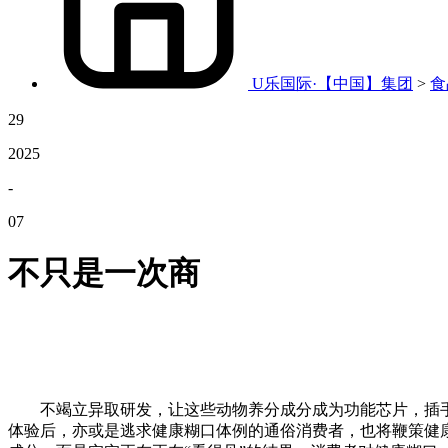
U乐国际·【中国】集团
>
食
29
2025
-
07
不只是一次商
不竭立异取研发，让这些动物养分成分成为功能芯片，插手
体验后，亦或是逃求健康糊口体例的通俗消费者，也将鞭策健