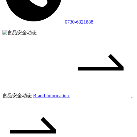
0730-6321888
食品安全动态
Brand Information