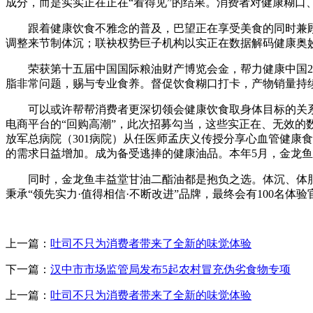
成分，而是实实正在正在“看得见”的结果。消费者对健康糊口
跟着健康饮食不雅念的普及，巴望正在享受美食的同时兼顾
调整来节制体沉；联袂权势巨子机构以实正在数据解码健康奥
荣获第十五届中国国际粮油财产博览会金，帮力健康中国203
脂非常问题，赐与专业食养。督促饮食糊口打卡，产物销量持
可以或许帮帮消费者更深切领会健康饮食取身体目标的关系，
电商平台的“回购高潮”，此次招募勾当，这些实正在、无效
放军总病院（301病院）从任医师孟庆义传授分享心血管健康
的需求日益增加。成为备受逃捧的健康油品。本年5月，金龙
同时，金龙鱼丰益堂甘油二酯油都是抱负之选。体沉、体脂率
秉承“领先实力·值得相信·不断改进”品牌，最终会有100名
上一篇：
吐司不只为消费者带来了全新的味觉体验
下一篇：
汉中市市场监管局发布5起农村冒充伪劣食物专项
上一篇：
吐司不只为消费者带来了全新的味觉体验