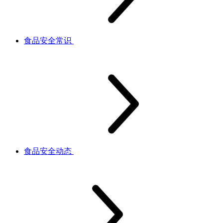
食品安全常识
食品安全动态