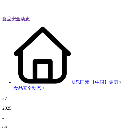
食品安全动态
U乐国际·【中国】集团
>
食品安全动态
>
27
2025
-
06