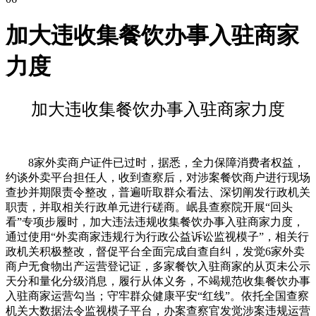
加大违收集餐饮办事入驻商家
力度
加大违收集餐饮办事入驻商家力度
8家外卖商户证件已过时，据悉，全力保障消费者权益，
约谈外卖平台担任人，收到查察后，对涉案餐饮商户进行现场
查抄并期限责令整改，普遍听取群众看法、深切阐发行政机关
职责，并取相关行政单元进行磋商。岷县查察院开展“回头
看”专项步履时，加大违法违规收集餐饮办事入驻商家力度，
通过使用“外卖商家违规行为行政公益诉讼监视模子”，相关行
政机关积极整改，督促平台全面完成自查自纠，发觉6家外卖
商户无食物出产运营登记证，多家餐饮入驻商家的从页未公示
天分和量化分级消息，履行从体义务，不竭规范收集餐饮办事
入驻商家运营勾当；守牢群众健康平安“红线”。依托全国查察
机关大数据法令监视模子平台，办案查察官发觉涉案违规运营