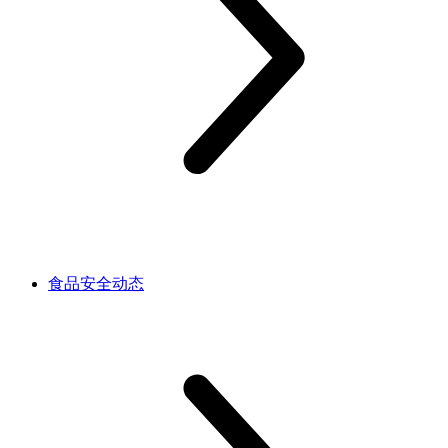
食品安全动态