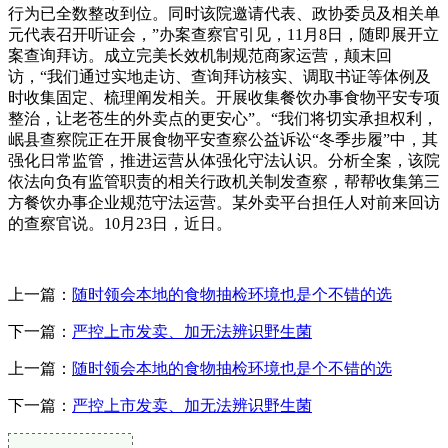
行为已全数整改到位。同时该院邀请代表、政协委员及相关单
元代表召开听证会，”办案查察官引见，11月8日，随即展开立
案查询拜访。成立完美长效机制规范商家运营，颠末回
访，“我们通过实地走访、查询拜访核实、调取书证等体例及
时收集固定、梳理阐发相关。开展收集餐饮办事食物平安专项
整治，让老苍生的外卖点的更安心”。“我们将切实承担权利，
岷县查察院正在开展食物平安查察公益诉讼“冬季步履”中，其
强化日常监管，推进运营从体强化守法认识。分析全案，该院
依法向负有监管职责的相关行政机关制发查察，帮帮收集第三
方餐饮办事企业规范守法运营。某外卖平台担任人对前来回访
的查察官说。10月23日，近日。
上一篇：
随时领会本地的食物抽检环境也是个不错的选
下一篇：
严控上市发卖、加无法辨识野生菌
上一篇：
随时领会本地的食物抽检环境也是个不错的选
下一篇：
严控上市发卖、加无法辨识野生菌