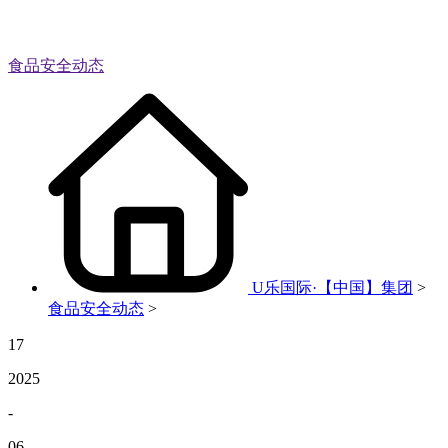
食品安全动态
U乐国际·【中国】集团
>
食品安全动态
>
17
2025
-
06