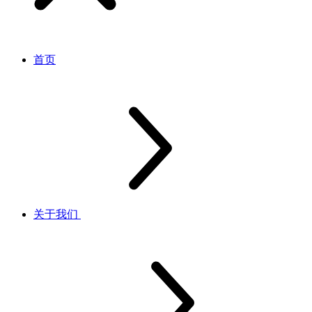
首页
关于我们