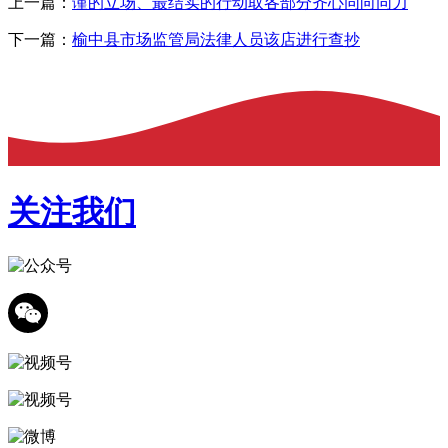
上一篇：
谨的立场、最结实的行动取各部分齐心同向同力
下一篇：
榆中县市场监管局法律人员该店进行查抄
关注我们