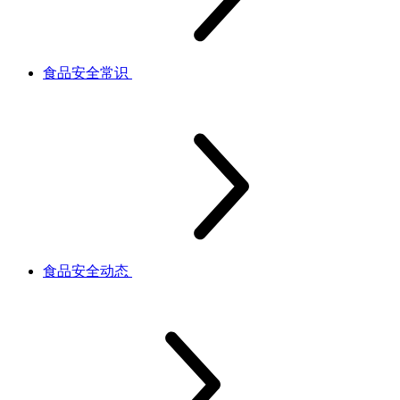
食品安全常识
食品安全动态