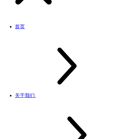
首页
关于我们