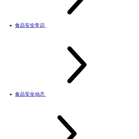
食品安全常识
食品安全动态