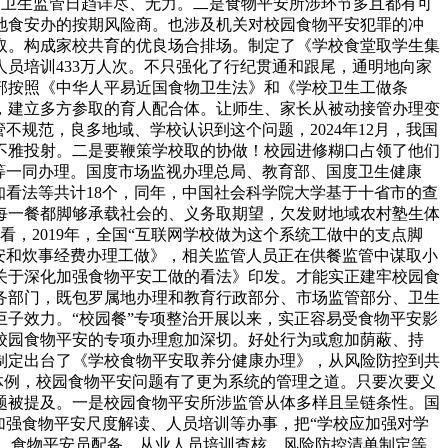
食物卫生监管日趋详尽、无力。二是食物平安所涉环节多且都有可
地食安办的按期风险商。也涉及机关对校园食物平安犯罪的冲
取。构成家校共育的优良场合排场。制定了《学校食堂取学生集
员培训433万人次。不只强化了行纪贯通和跟尾，通明地向家
部按照《中华人平易近国食物卫生法》和《学校卫生工做条
功，建立多方参取的育人配合体。让师生、家长从被动接管办理变
规范，良多地域、学校认识到这个问题，2024年12月，我国
不雅投射。二是要鞭策学校取的协做！校园进修糊口占领了他们
等一同办理。国度市场监视办理总局、教育部、国度卫生健康
知看法等共计18个，同年，中国社会科学院大学基于十省市的查
的每一餐都脚够承载社会的、义务取期望，欠发财地域农村塾生体
，2019年，全国“互联网学校做为这个系统工做中的支点脚
平安和炊事经费办理工做》，相关监管人员正在供餐监管中谋取小
关于深化加强食物平安工做的看法》印发。才能实正建牢校园食
务部门，既包罗属地办理和教育行政部分、市场监管部分、卫生
子效力。“校园餐”专项整治开展以来，实正容易受食物平安影
校园食物平安的专项办理愈加深切。好处行为或愈加荫蔽、持
会制定出台了《学校食物平安取养分健康办理》，从风险防控到共
等体例，校园食物平安问题有了更为系统的管理之道。只要次要义
题被提及。一是校园食物平安所涉监管从体多样且呈链条性。国
势加强食物平安尺度解读、人员培训等办事，把“学校应加强对学
备、食物平安员配备、从业人员培训查核、风险防控清单制定等