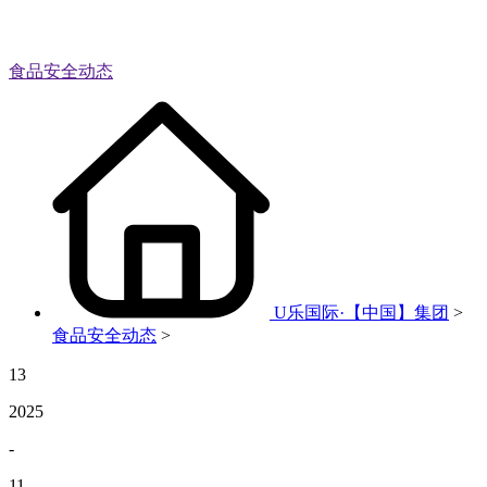
食品安全动态
U乐国际·【中国】集团
>
食品安全动态
>
13
2025
-
11