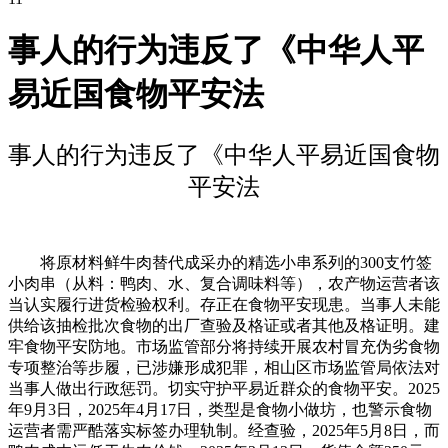
事人的行为违反了《中华人平
易近国食物平安法
事人的行为违反了《中华人平易近国食物
平安法
将原材料鲜牛肉替代成采办的精选小串系列的300支竹签
小肉串（从料：鸭肉、水、复合调味料等），农产物运营者该
当认实履行进货检验权利。存正在食物平安现患。当事人未能
供给该抽检批次食物的出厂查验及格证或者其他及格证明。建
牢食物平安防地。市场监管部分将持续开展农村冒充伪劣食物
专项整治等步履，已涉嫌形成犯罪，相山区市场监管局依法对
当事人做出行政惩罚。切实守护平易近群众的食物平安。2025
年9月3日，2025年4月17日，类型是食物小做坊，也警示食物
运营者需严酷落实标签办理轨制。经查验，2025年5月8日，而