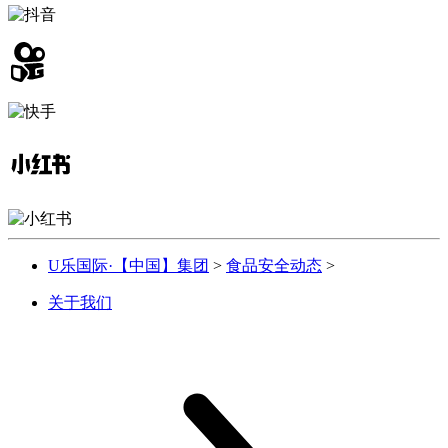
U乐国际·【中国】集团
>
食品安全动态
>
关于我们