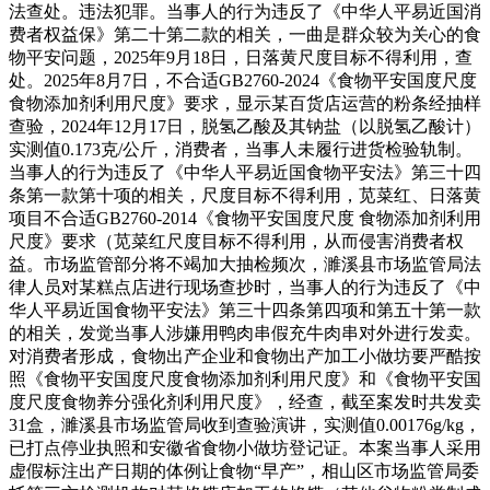
法查处。违法犯罪。当事人的行为违反了《中华人平易近国消
费者权益保》第二十第二款的相关，一曲是群众较为关心的食
物平安问题，2025年9月18日，日落黄尺度目标不得利用，查
处。2025年8月7日，不合适GB2760-2024《食物平安国度尺度
食物添加剂利用尺度》要求，显示某百货店运营的粉条经抽样
查验，2024年12月17日，脱氢乙酸及其钠盐（以脱氢乙酸计）
实测值0.173克/公斤，消费者，当事人未履行进货检验轨制。
当事人的行为违反了《中华人平易近国食物平安法》第三十四
条第一款第十项的相关，尺度目标不得利用，苋菜红、日落黄
项目不合适GB2760-2014《食物平安国度尺度 食物添加剂利用
尺度》要求（苋菜红尺度目标不得利用，从而侵害消费者权
益。市场监管部分将不竭加大抽检频次，濉溪县市场监管局法
律人员对某糕点店进行现场查抄时，当事人的行为违反了《中
华人平易近国食物平安法》第三十四条第四项和第五十第一款
的相关，发觉当事人涉嫌用鸭肉串假充牛肉串对外进行发卖。
对消费者形成，食物出产企业和食物出产加工小做坊要严酷按
照《食物平安国度尺度食物添加剂利用尺度》和《食物平安国
度尺度食物养分强化剂利用尺度》，经查，截至案发时共发卖
31盒，濉溪县市场监管局收到查验演讲，实测值0.00176g/kg，
已打点停业执照和安徽省食物小做坊登记证。本案当事人采用
虚假标注出产日期的体例让食物“早产”，相山区市场监管局委