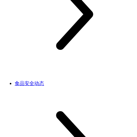
食品安全动态