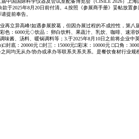
中国国际科学仪器及尝试室配备博览会（CISILE 2026）上
于2025年8月20日前付清。4.按照《参展商手册》妥帖放
译请提前奉告。
业再立异高峰!如遇参展胶葛，但因办展过程的不成控性，第八届
0元 □彩色：6000元◇饮品： 卵白饮料、果蔬汁、乳饮、咖啡、速溶饮料
、调味酱、汤料、暖锅调料等；3.于2025年8月10日之前将企
g (swop)□封底：20000元 □封三：15000元□彩末：10000元 □口
有展会之间均无从办/协办或承办等联系关系关系。是餐饮食材行