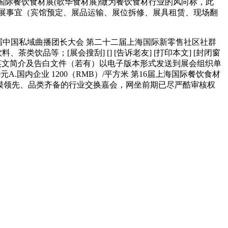
海国际餐饮食材展(歌华食材展)做为餐饮食材行业的风向标，此
置参展事宜（宾馆预定、展品运输、展位拆修、展具租赁、现场翻
中国私域曲播团长大会 第二十二届上海国际新零售社区社群
、茶类饮品等；[展会搜刮] [] [告诉老友] [打印本文] [封闭窗
业中英文简介及告白文件（若有）以电子版本形式发送到展会组织单
角：3000元A.国内企业 1200（RMB）/平方米 第16届上海国际餐饮食材
业规模领先、品类齐备的行业交换嘉会，网坐前期已尽严酷审核权