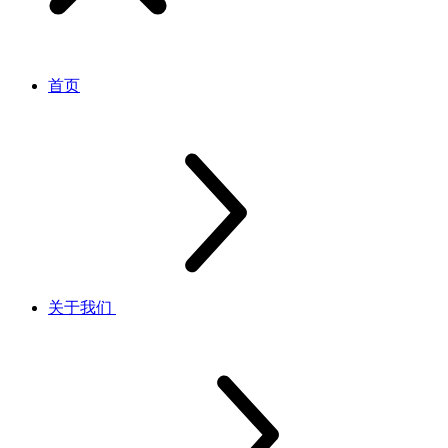
首页
关于我们