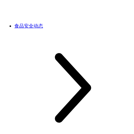
食品安全动态