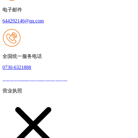
电子邮件
644292146@qq.com
全国统一服务电话
0730-6321888
网站建设：U乐国际·【中国】集团
|
网站地图
本网站支持IPV6
营业执照