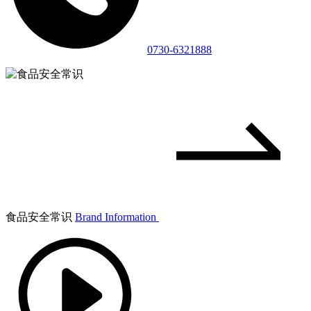
0730-6321888
食品安全常识
Brand Information