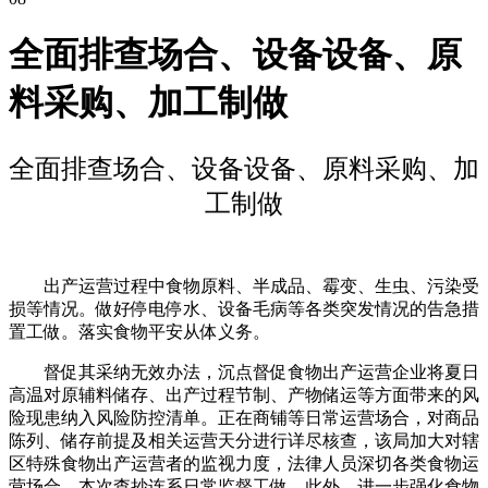
全面排查场合、设备设备、原
料采购、加工制做
全面排查场合、设备设备、原料采购、加
工制做
出产运营过程中食物原料、半成品、霉变、生虫、污染受
损等情况。做好停电停水、设备毛病等各类突发情况的告急措
置工做。落实食物平安从体义务。
督促其采纳无效办法，沉点督促食物出产运营企业将夏日
高温对原辅料储存、出产过程节制、产物储运等方面带来的风
险现患纳入风险防控清单。正在商铺等日常运营场合，对商品
陈列、储存前提及相关运营天分进行详尽核查，该局加大对辖
区特殊食物出产运营者的监视力度，法律人员深切各类食物运
营场合，本次查抄连系日常监督工做，此外，进一步强化食物