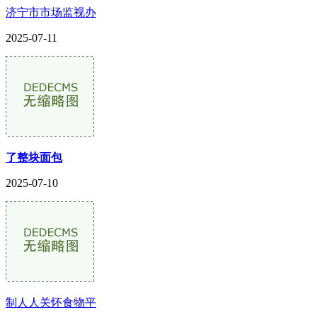
济宁市市场监视办
2025-07-11
了整块面包
2025-07-10
制人人关怀食物平