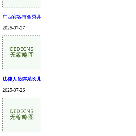
广西宾客市金秀县
2025-07-27
法律人员连系长儿
2025-07-26