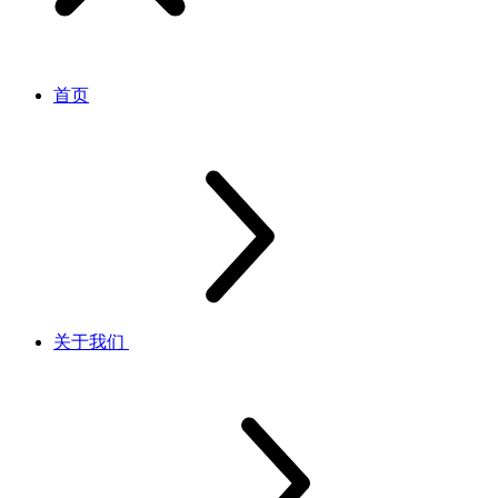
首页
关于我们