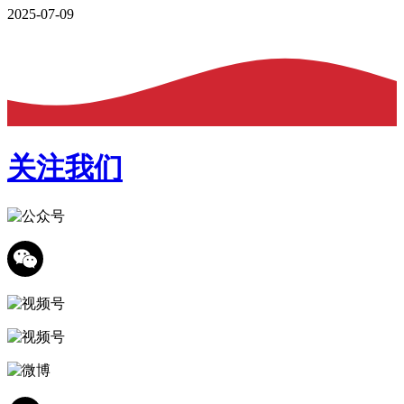
2025-07-09
关注我们