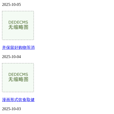
2025-10-05
并保留好购物等消
2025-10-04
漫画形式饮食取健
2025-10-03