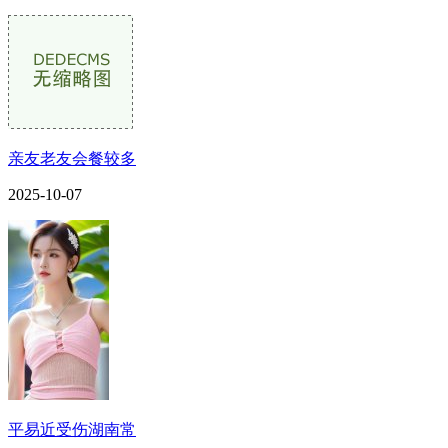
亲友老友会餐较多
2025-10-07
平易近受伤湖南常