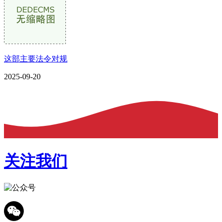
这部主要法令对规
2025-09-20
关注我们