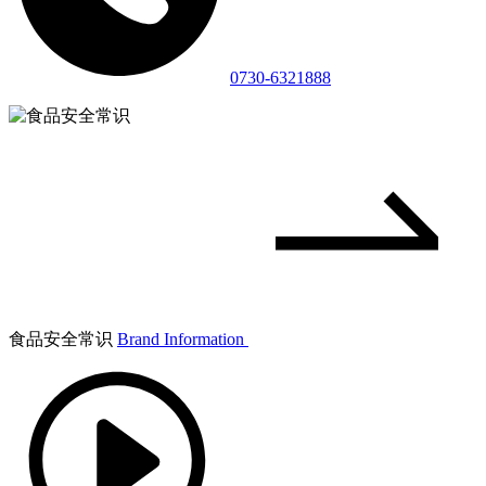
0730-6321888
食品安全常识
Brand Information