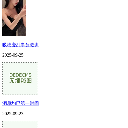
吸收变乱事务教训
2025-09-25
消息均已第一时间
2025-09-23