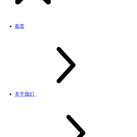
首页
关于我们